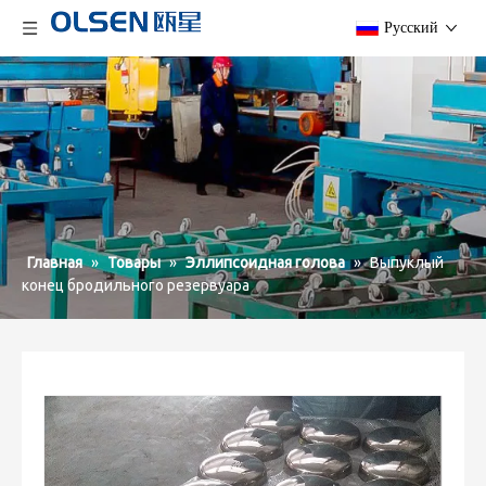
Pусский
Главная
»
Товары
»
Эллипсоидная голова
»
Выпуклый
конец бродильного резервуара